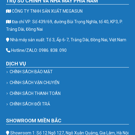
TRỤ SỞ CHÍNH VÀ NHÀ MÁY PHÍA NAM
CÔNG TY TNHH SẢN XUẤT MEGASUN
Địa chỉ VP: Số 439/69, đường Bùi Trọng Nghĩa, tổ 40, KP3, P.
Trảng Dài, Đồng Nai
Nhà máy sản xuất: Tổ 3, Ấp 6-7, Trảng Dài, Đồng Nai, Việt Nam
Hotline/ZALO: 0986. 838. 090
DỊCH VỤ
CHÍNH SÁCH BẢO MẬT
CHÍNH SÁCH VẬN CHUYỂN
CHÍNH SÁCH THANH TOÁN
CHÍNH SÁCH ĐỔI TRẢ
SHOWROOM MIỀN BẮC
Showroom 1: Số 12 Ngõ 127, Ngô Xuân Quảng, Gia Lâm, Hà Nội