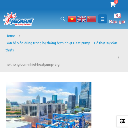
0
Báo giá
Home
Bồn bảo ôn dùng trong hệ thống bơm nhiệt Heat pump – Có thật sự cần
thiết?
he-thong-bom-nhiet-heatpump-la-gi