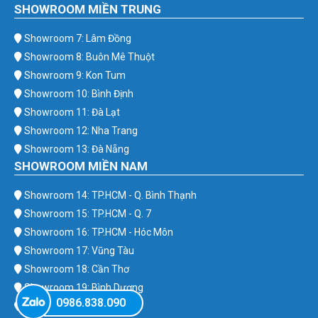
SHOWROOM MIỀN TRUNG
Showroom 7: Lâm Đồng
Showroom 8: Buôn Mê Thuột
Showroom 9: Kon Tum
Showroom 10: Bình Định
Showroom 11: Đà Lạt
Showroom 12: Nha Trang
Showroom 13: Đà Nẵng
SHOWROOM MIỀN NAM
Showroom 14: TP.HCM - Q. Bình Thạnh
Showroom 15: TP.HCM - Q. 7
Showroom 16: TP.HCM - Hóc Môn
Showroom 17: Vũng Tàu
Showroom 18: Cần Thơ
Showroom 19: Bình Dương
0986.838.090
Showroom 20: Bình Phước