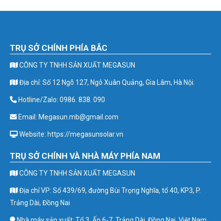
TRỤ SỞ CHÍNH PHÍA BẮC
CÔNG TY TNHH SẢN XUẤT MEGASUN
Địa chỉ: Số 12 Ngõ 127, Ngô Xuân Quảng, Gia Lâm, Hà Nội.
Hotline/Zalo: 0986. 838. 090
Email: Megasun.mb@gmail.com
Website: https://megasunsolar.vn
TRỤ SỞ CHÍNH VÀ NHÀ MÁY PHÍA NAM
CÔNG TY TNHH SẢN XUẤT MEGASUN
Địa chỉ VP: Số 439/69, đường Bùi Trọng Nghĩa, tổ 40, KP3, P.
Trảng Dài, Đồng Nai
Nhà máy sản xuất: Tổ 3, Ấp 6-7, Trảng Dài, Đồng Nai, Việt Nam