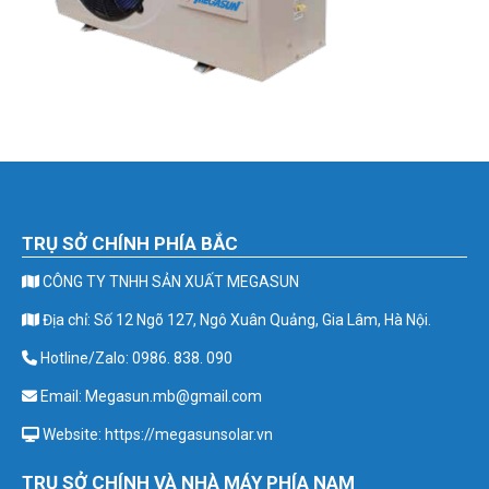
TRỤ SỞ CHÍNH PHÍA BẮC
CÔNG TY TNHH SẢN XUẤT MEGASUN
Địa chỉ: Số 12 Ngõ 127, Ngô Xuân Quảng, Gia Lâm, Hà Nội.
Hotline/Zalo: 0986. 838. 090
Email: Megasun.mb@gmail.com
Website: https://megasunsolar.vn
TRỤ SỞ CHÍNH VÀ NHÀ MÁY PHÍA NAM