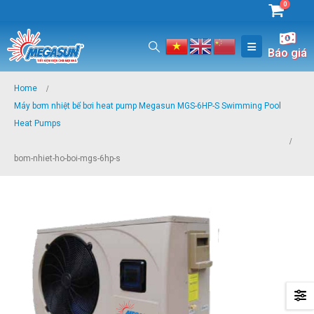
0
Báo giá
Home
Máy bơm nhiệt bể bơi heat pump Megasun MGS-6HP-S Swimming Pool
Heat Pumps
bom-nhiet-ho-boi-mgs-6hp-s