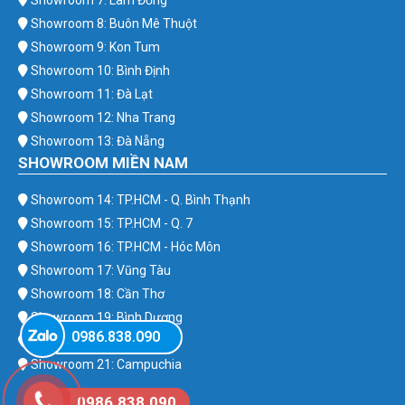
Showroom 7: Lâm Đồng
Showroom 8: Buôn Mê Thuột
Showroom 9: Kon Tum
Showroom 10: Bình Định
Showroom 11: Đà Lạt
Showroom 12: Nha Trang
Showroom 13: Đà Nẵng
SHOWROOM MIỀN NAM
Showroom 14: TP.HCM - Q. Bình Thạnh
Showroom 15: TP.HCM - Q. 7
Showroom 16: TP.HCM - Hóc Môn
Showroom 17: Vũng Tàu
Showroom 18: Cần Thơ
Showroom 19: Bình Dương
0986.838.090
Showroom 20: Bình Phước
Showroom 21: Campuchia
0986.838.090