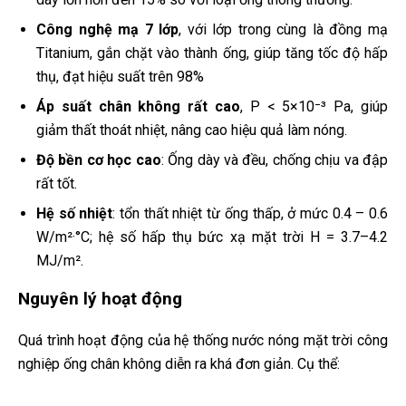
Công nghệ mạ 7 lớp
, với lớp trong cùng là đồng mạ
Titanium, gắn chặt vào thành ống, giúp tăng tốc độ hấp
thụ, đạt hiệu suất trên 98%
Áp suất chân không rất cao
, P < 5×10⁻³ Pa, giúp
giảm thất thoát nhiệt, nâng cao hiệu quả làm nóng.
Độ bền cơ học cao
: Ống dày và đều, chống chịu va đập
rất tốt.
Hệ số nhiệt
: tổn thất nhiệt từ ống thấp, ở mức 0.4 – 0.6
W/m²·°C; hệ số hấp thụ bức xạ mặt trời H = 3.7–4.2
MJ/m².
Nguyên lý hoạt động
Quá trình hoạt động của hệ thống nước nóng mặt trời công
nghiệp ống chân không diễn ra khá đơn giản. Cụ thể: