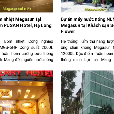
mà còn ghi dấu ấn mạnh mẽ
trợ Megasun hoàn thành dự án
ồ năng lượng tái tạo toàn cầu.
Megasun được lựa chọn cho
m nhiệt Megasun tại
Dự án máy nước nóng N
trình cao cấp chính là minh
n PUSAN Hotel, Hạ Long
Megasun tại Khách sạn S
yết phục cho chất lượng vượt
Flower
n vững chắc và cam kết bền bỉ vì
ai xanh.
: Bơm nhiệt Công nghiệp
Hệ thống: Tấm thu năng lượn
MGS-6HP Công suất: 2000L
ống chân không Megasun C
 Tuần hoàn cưỡng bức thông
12000L Đặc điểm: Tuần hoàn
ch: Mang đến nguồn nước nóng
thông minh Lợi ích: Mang
nước nóng ổn định