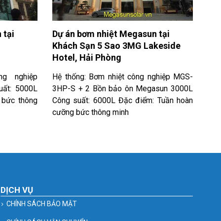
 tại
Dự án bơm nhiệt Megasun tại
Khách Sạn 5 Sao 3MG Lakeside
Hotel, Hải Phòng
ng nghiệp
Hệ thống: Bơm nhiệt công nghiệp MGS-
ất: 5000L
3HP-S + 2 Bồn bảo ôn Megasun 3000L
 bức thông
Công suất: 6000L Đặc điểm: Tuần hoàn
cưỡng bức thông minh
DỊCH VỤ
CHÍNH SÁCH BẢO MẬT