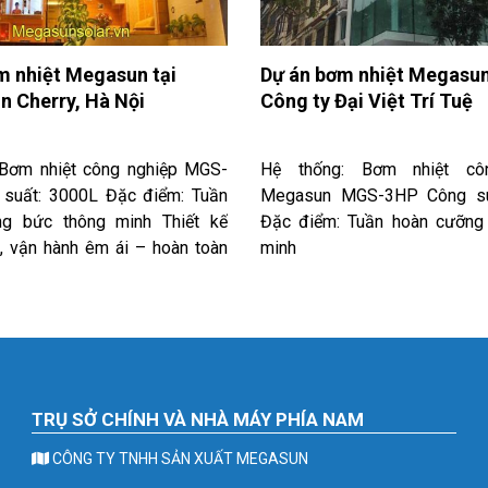
m nhiệt Megasun tại
Dự án bơm nhiệt Megasun
n Cherry, Hà Nội
Công ty Đại Việt Trí Tuệ
 Bơm nhiệt công nghiệp MGS-
Hệ thống: Bơm nhiệt cô
suất: 3000L Đặc điểm: Tuần
Megasun MGS-3HP Công su
g bức thông minh Thiết kế
Đặc điểm: Tuần hoàn cưỡng
, vận hành êm ái – hoàn toàn
minh
ới không gian sống đẳng cấp
.
TRỤ SỞ CHÍNH VÀ NHÀ MÁY PHÍA NAM
CÔNG TY TNHH SẢN XUẤT MEGASUN