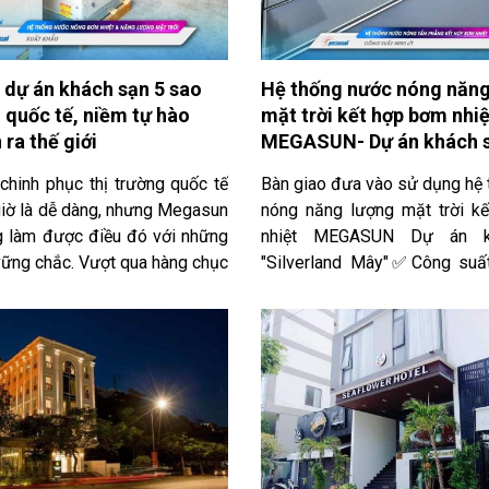
dự án khách sạn 5 sao
Hệ thống nước nóng năng
 quốc tế, niềm tự hào
mặt trời kết hợp bơm nhiệ
 ra thế giới
MEGASUN- Dự án khách 
“Silverland Mây”
 chinh phục thị trường quốc tế
Bàn giao đưa vào sử dụng hệ
iờ là dễ dàng, nhưng Megasun
nóng năng lượng mặt trời k
g làm được điều đó với những
nhiệt MEGASUN Dự án k
vững chắc. Vượt qua hàng chục
"Silverland Mây"✅Công suất
 đường biển, những hệ thống
5000 lít nước nóng / Ngày✅P
 bơm nhiệt và năng lượng mặt
Do địa hình khách sạn không
thương hiệu Megasun đã chính
án để cẩu kéo thiết bị - nê
t trong các dự án khách sạn 5
dụng bồn ghép bảo ôn (Gia c
p, đạt chuẩn quốc tế.Bằng sự
ôn tại vị trí lắp đặt) - sử dụn
ông ngừng trong nghiên cứu,
tấm phẳng để hấp thu năng
ển và đổi mới công nghệ,
trời và gia nhiệt bằng Heat
ông chỉ khẳng định vị thế tại
nhiệt)Xin chân thành Chủ Đầ