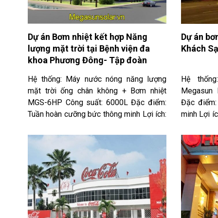
tư.
Việt Nam 
trên bản đ
Sản phẩm 
Dự án Bơm nhiệt kết hợp Năng
Dự án bơ
các công 
lượng mặt trời tại Bệnh viện đa
Khách Sạ
chứng thu
khoa Phương Đông- Tập đoàn
trội, uy tí
Intracom, Hà Nội
một tương l
Hệ thống: Máy nước nóng năng lượng
Hệ thống
mặt trời ống chân không + Bơm nhiệt
Megasun 
MGS-6HP Công suất: 6000L Đặc điểm:
Đặc điểm:
Tuần hoàn cưỡng bức thông minh Lợi ích:
minh Lợi í
Mang đến nguồn nước nóng ổn định
ổn định