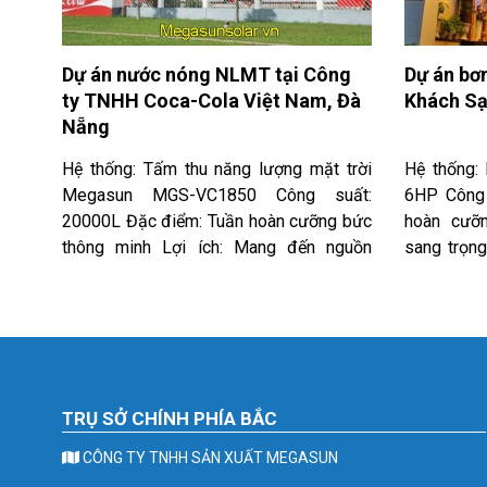
Dự án nước nóng NLMT tại Công
Dự án bơ
ty TNHH Coca-Cola Việt Nam, Đà
Khách Sạ
Nẵng
Hệ thống: Tấm thu năng lượng mặt trời
Hệ thống:
Megasun MGS-VC1850 Công suất:
6HP Công 
20000L Đặc điểm: Tuần hoàn cưỡng bức
hoàn cưỡn
thông minh Lợi ích: Mang đến nguồn
sang trọng
nước nóng ổn định
phù hợp v
của gia chủ
TRỤ SỞ CHÍNH PHÍA BẮC
CÔNG TY TNHH SẢN XUẤT MEGASUN