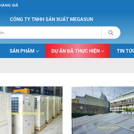
 HÀNG GIẢ
CÔNG TY TNHH SẢN XUẤT MEGASUN
SẢN PHẨM
DỰ ÁN ĐÃ THỰC HIỆN
TIN TỨ