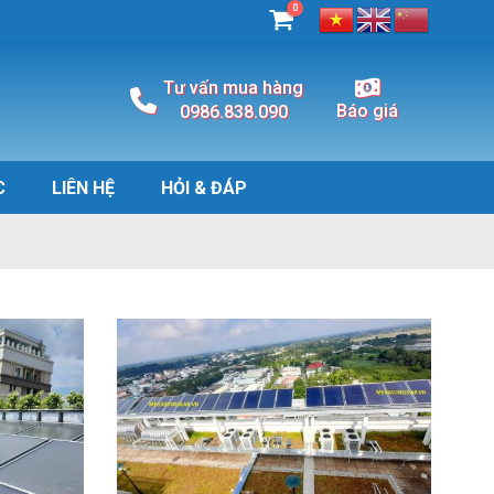
0
Tư vấn mua hàng
Báo giá
0986.838.090
C
LIÊN HỆ
HỎI & ĐÁP