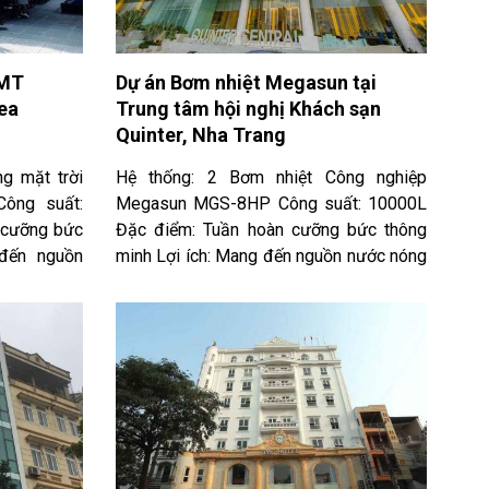
 này
LMT
Dự án Bơm nhiệt Megasun tại
ea
Trung tâm hội nghị Khách sạn
Quinter, Nha Trang
g mặt trời
Hệ thống: 2 Bơm nhiệt Công nghiệp
ông suất:
Megasun MGS-8HP Công suất: 10000L
 cưỡng bức
Đặc điểm: Tuần hoàn cưỡng bức thông
 đến nguồn
minh Lợi ích: Mang đến nguồn nước nóng
ổn định