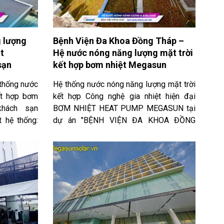
 lượng
Bệnh Viện Đa Khoa Đồng Tháp –
t
Hệ nước nóng năng lượng mặt trời
sạn
kết hợp bơm nhiệt Megasun
 thống nước
Hệ thống nước nóng năng lượng mặt trời
ết hợp bơm
kết hợp Công nghệ gia nhiệt hiện đại
hách sạn
BƠM NHIỆT HEAT PUMP MEGASUN tại
 hệ thống:
dự án "BỆNH VIỆN ĐA KHOA ĐỒNG
hương án :
THÁP" . Xin chân thành cảm ơn Ban Quản
 có phương
Lý Dự Án - Nhà Thầu ME đã hỗ trợ
n dự án sử
Megasun hoàn thành dự án này.
ông và bảo
g chủng loại
 lượng mặt
 pump (bơm
u Tư đã hỗ