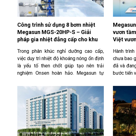
Công trình sử dụng 8 bơm nhiệt
Megasun 
Megasun MGS-20HP-S – Giải
vươn tầm
pháp gia nhiệt đẳng cấp cho khu
Việt vươn
Onsen 5 sao
Trong phân khúc nghỉ dưỡng cao cấp,
Hành trình
việc duy trì nhiệt độ khoáng nóng ổn định
chưa bao g
là yếu tố then chốt giúp tạo nên trải
đã và đan
nghiệm Onsen hoàn hảo. Megasun tự
bước tiến 
hào triển khai hệ thống 08 bơm nhiệt Heat
nghìn dặm
Pump MGS-20HP-S cho Resort 5 sao
nước nóng
danh tiếng. Với hiệu suất COP cao, thiết
trời mang 
bị giúp tiết kiệm đến 80% điện năng và
thức có mặ
vận hành bền bỉ trong môi trường nước
sao cao cấ
khoáng. Đây là giải pháp gia nhiệt thông
nỗ lực kh
minh, an toàn, khẳng định tiêu chuẩn vận
phát tri
hành xanh và tối ưu chi phí cho chủ đầu
Megasun kh