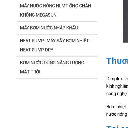
MÁY NƯỚC NÓNG NLMT ỐNG CHÂN
KHÔNG MEGASUN
MÁY BƠM NƯỚC NHẬP KHẨU
HEAT PUMP- MÁY SẤY BƠM NHIỆT -
HEAT PUMP DRY
Thươ
BƠM NƯỚC DÙNG NĂNG LƯỢNG
MẶT TRỜI
Dimplex là
kinh nghiệ
công nghệ t
Bơm nhiệt 
nước nóng 