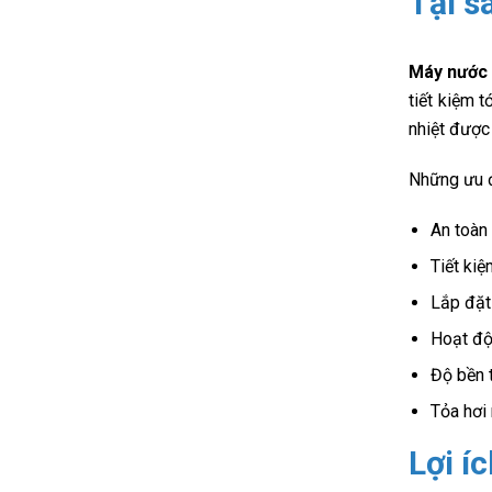
Tại s
Máy nước 
tiết kiệm 
nhiệt được 
Những ưu 
An toàn
Tiết kiệ
Lắp đặt
Hoạt độ
Độ bền 
Tỏa hơi
Lợi í