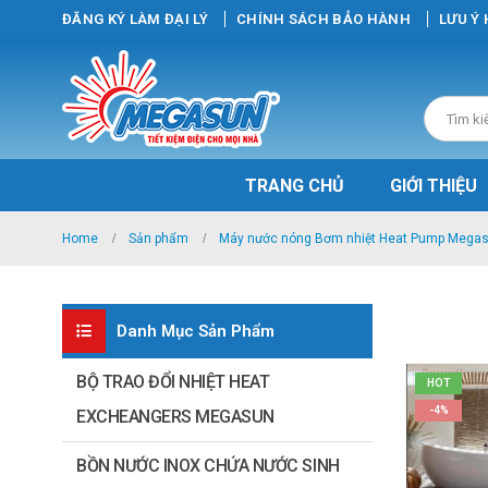
ĐĂNG KÝ LÀM ĐẠI LÝ
CHÍNH SÁCH BẢO HÀNH
LƯU Ý
TRANG CHỦ
GIỚI THIỆU
Home
Sản phẩm
Máy nước nóng Bơm nhiệt Heat Pump Mega
Danh Mục Sản Phẩm
BỘ TRAO ĐỔI NHIỆT HEAT
HOT
-4%
EXCHEANGERS MEGASUN
BỒN NƯỚC INOX CHỨA NƯỚC SINH