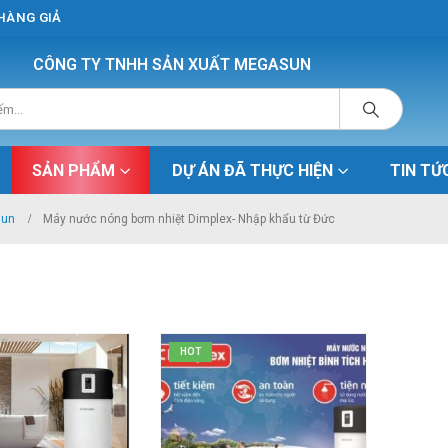
 HÀNG GIẢ
CÔNG TY TNHH SẢN XUẤT MEGASUN
SẢN PHẨM
DỰ ÁN ĐÃ THỰC HIỆN
TIN TỨ
sun
Máy nước nóng bơm nhiệt Dimplex- Nhập khẩu từ Đức
HOT