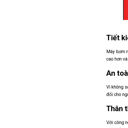
Tiết k
Máy bơm nh
cao hơn và
An toà
Vì không s
đối cho ngư
Thân t
Với công n