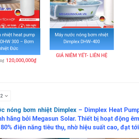
 nhiệt heat pump
Máy nước nóng bơm nhiệt
 DHW 300 – Bơm
Dimplex DHW-400
nhiệt Đức
GIÁ NIÊM YẾT- LIÊN HỆ
Giá
Giá
120,000,000
₫
0
₫
gốc
hiện
là:
tại
125,000,000₫.
là:
120,000,000₫.
c nóng bơm nhiệt Dimplex
– Dimplex Heat Pump
nh hãng bởi Megasun Solar. Thiết bị hoạt động êm 
 80% điện năng tiêu thụ, nhờ hiệu suất cao, đạt tớ