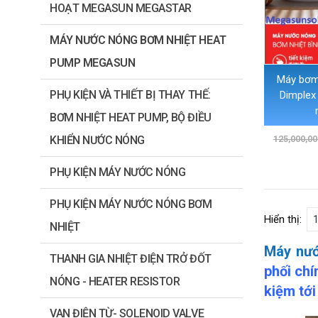
HOẠT MEGASUN MEGASTAR
MÁY NƯỚC NÓNG BƠM NHIỆT HEAT
PUMP MEGASUN
Máy bơm
PHỤ KIỆN VÀ THIẾT BỊ THAY THẾ:
Dimplex
BƠM NHIỆT HEAT PUMP, BỘ ĐIỀU
KHIỂN NƯỚC NÓNG
125,000,00
PHỤ KIỆN MÁY NƯỚC NÓNG
PHỤ KIỆN MÁY NƯỚC NÓNG BƠM
Hiển thị:
NHIỆT
Máy nướ
THANH GIA NHIỆT ĐIỆN TRỞ ĐỐT
phối chí
NÓNG - HEATER RESISTOR
kiệm tới
VAN ĐIỆN TỪ- SOLENOID VALVE