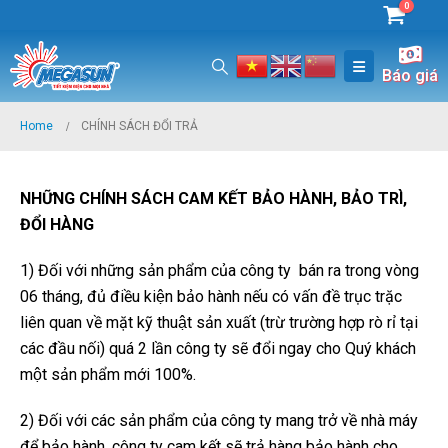
0
Báo giá
Home
CHÍNH SÁCH ĐỔI TRẢ
NHƯ
NG CHI
NH SA
CH CAM KÊ
T BA
O HA
NH, BA
O TRI
,
ĐÔ
I HA
NG
1) Đối với những sản phẩm của công ty bán ra trong vòng
06 tháng, đủ điều kiện bảo hành nếu có vấn đề trục trặc
liên quan về mặt kỹ thuật sản xuất (trừ trường hợp rò rỉ tại
các đầu nối) quá 2 lần công ty sẽ đổi ngay cho Quý khách
một sản phẩm mới 100%.
2) Đối với các sản phẩm của công ty mang trở về nhà máy
để bảo hành, công ty cam kết sẽ trả hàng bảo hành cho