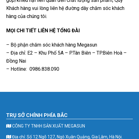
góp/khiếu nại liên quan đến chất lượng sản phẩm, Quý
Khách hàng vui lòng liên hệ đường dây chăm sóc khách
hàng của chúng tôi.
MỌI CHI TIẾT LIÊN HỆ TỔNG ĐÀI
– Bộ phận chăm sóc khách hàng Megasun
– Địa chỉ: E2 – Khu Phố 5A – P.Tân Biên – TP.Biên Hoà –
Đồng Nai
– Hotline: 0986.838.090
TRỤ SỞ CHÍNH PHÍA BẮC
CÔNG TY TNHH SẢN XUẤT MEGASUN
Địa chỉ: Số 12 Ngõ 127, Ngô Xuân Quảng, Gia Lâm, Hà Nội.