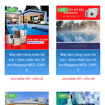
HOT
HOT
Máy làm nóng nước bể
Máy làm nóng nước hồ
bơi – bơm nhiệt cho bể
bơi – Bơm nhiệt cho hồ
bơi Megasun MGS-25HP-
bơi Megasun MGS-15HP-
S
S
GIÁ NIÊM YẾT- LIÊN HỆ
GIÁ NIÊM YẾT- LIÊN HỆ
HOT
HOT