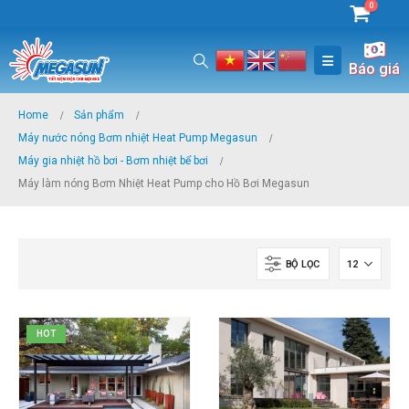
0
Báo giá
Home
Sản phẩm
Máy nước nóng Bơm nhiệt Heat Pump Megasun
Máy gia nhiệt hồ bơi - Bơm nhiệt bể bơi
Máy làm nóng Bơm Nhiệt Heat Pump cho Hồ Bơi Megasun
BỘ LỌC
HOT