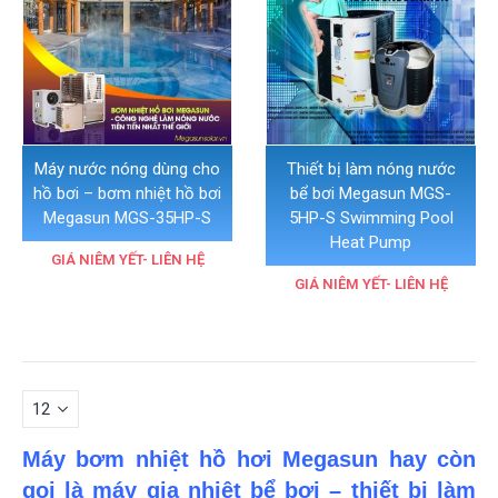
Máy nước nóng dùng cho
Thiết bị làm nóng nước
hồ bơi – bơm nhiệt hồ bơi
bể bơi Megasun MGS-
Megasun MGS-35HP-S
5HP-S Swimming Pool
Heat Pump
GIÁ NIÊM YẾT- LIÊN HỆ
GIÁ NIÊM YẾT- LIÊN HỆ
Máy bơm nhiệt hồ hơi Megasun
hay còn
gọi là máy gia nhiệt bể bơi – thiết bị làm