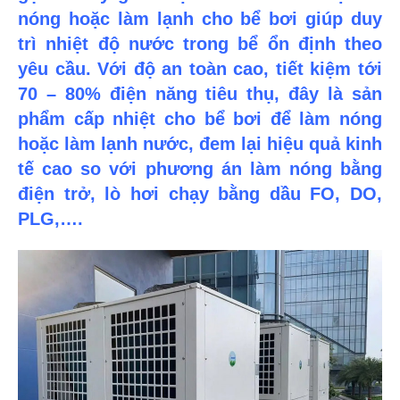
nóng hoặc làm lạnh cho bể bơi giúp duy
trì nhiệt độ nước trong bể ổn định theo
yêu cầu. Với độ an toàn cao, tiết kiệm tới
70 – 80% điện năng tiêu thụ, đây là sản
phẩm cấp nhiệt cho bể bơi để làm nóng
hoặc làm lạnh nước, đem lại hiệu quả kinh
tế cao so với phương án làm nóng bằng
điện trở, lò hơi chạy bằng dầu FO, DO,
PLG,….