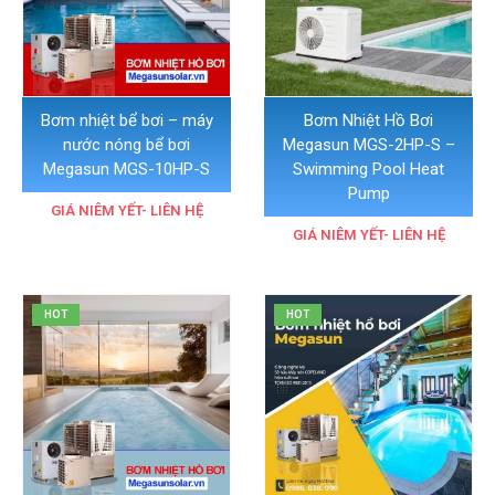
Bơm nhiệt bể bơi – máy
Bơm Nhiệt Hồ Bơi
nước nóng bể bơi
Megasun MGS-2HP-S –
Megasun MGS-10HP-S
Swimming Pool Heat
Pump
GIÁ NIÊM YẾT- LIÊN HỆ
GIÁ NIÊM YẾT- LIÊN HỆ
HOT
HOT