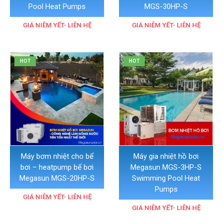
Pool Heat Pumps
MGS-30HP-S
GIÁ NIÊM YẾT- LIÊN HỆ
GIÁ NIÊM YẾT- LIÊN HỆ
HOT
HOT
Máy bơm nhiệt cho bể
Máy gia nhiệt hồ bơi
bơi – heatpump bể bơi
Megasun MGS-3HP-S
Megasun MGS-20HP-S
Swimming Pool Heat
Pumps
GIÁ NIÊM YẾT- LIÊN HỆ
GIÁ NIÊM YẾT- LIÊN HỆ