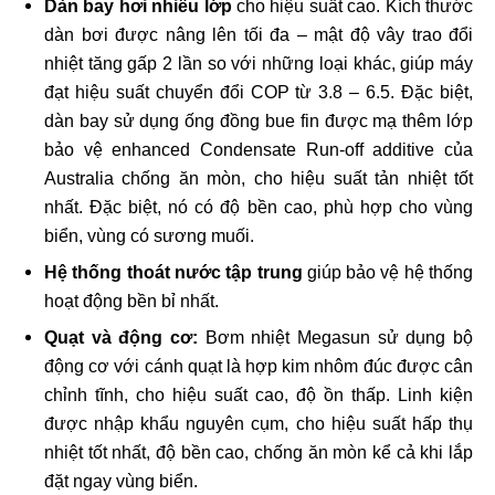
Dàn bay hơi nhiều lớp
cho hiệu suất cao. Kích thước
dàn bơi được nâng lên tối đa – mật độ vây trao đổi
nhiệt tăng gấp 2 lần so với những loại khác, giúp máy
đạt hiệu suất chuyển đổi COP từ 3.8 – 6.5. Đặc biệt,
dàn bay sử dụng ống đồng bue fin được mạ thêm lớp
bảo vệ enhanced Condensate Run-off additive của
Australia chống ăn mòn, cho hiệu suất tản nhiệt tốt
nhất. Đặc biệt, nó có độ bền cao, phù hợp cho vùng
biển, vùng có sương muối.
Hệ thống thoát nước tập trung
giúp bảo vệ hệ thống
hoạt động bền bỉ nhất.
Quạt và động cơ:
Bơm nhiệt Megasun sử dụng bộ
động cơ với cánh quạt là hợp kim nhôm đúc được cân
chỉnh tĩnh, cho hiệu suất cao, độ ồn thấp. Linh kiện
được nhập khẩu nguyên cụm, cho hiệu suất hấp thụ
nhiệt tốt nhất, độ bền cao, chống ăn mòn kể cả khi lắp
đặt ngay vùng biển.