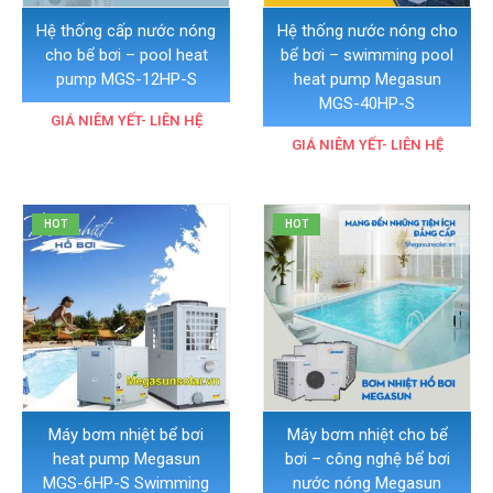
Hệ thống cấp nước nóng
Hệ thống nước nóng cho
cho bể bơi – pool heat
bể bơi – swimming pool
pump MGS-12HP-S
heat pump Megasun
MGS-40HP-S
GIÁ NIÊM YẾT- LIÊN HỆ
GIÁ NIÊM YẾT- LIÊN HỆ
HOT
HOT
Máy bơm nhiệt bể bơi
Máy bơm nhiệt cho bể
heat pump Megasun
bơi – công nghệ bể bơi
MGS-6HP-S Swimming
nước nóng Megasun