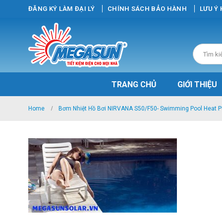
ĐĂNG KÝ LÀM ĐẠI LÝ
CHÍNH SÁCH BẢO HÀNH
LƯU Ý
TRANG CHỦ
GIỚI THIỆU
Home
Bơm Nhiệt Hồ Bơi NIRVANA S50/F50- Swimming Pool Heat 