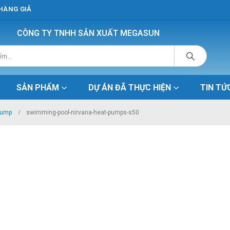
 HÀNG GIẢ
CÔNG TY TNHH SẢN XUẤT MEGASUN
SẢN PHẨM
DỰ ÁN ĐÃ THỰC HIỆN
TIN TỨ
Pump
swimming-pool-nirvana-heat-pumps-s50