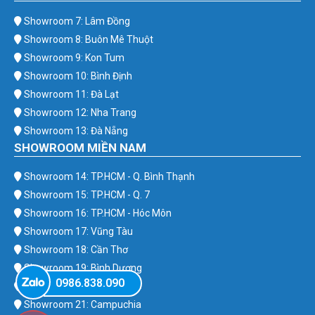
Showroom 7: Lâm Đồng
Showroom 8: Buôn Mê Thuột
Showroom 9: Kon Tum
Showroom 10: Bình Định
Showroom 11: Đà Lạt
Showroom 12: Nha Trang
Showroom 13: Đà Nẵng
SHOWROOM MIỀN NAM
Showroom 14: TP.HCM - Q. Bình Thạnh
Showroom 15: TP.HCM - Q. 7
Showroom 16: TP.HCM - Hóc Môn
Showroom 17: Vũng Tàu
Showroom 18: Cần Thơ
Showroom 19: Bình Dương
0986.838.090
Showroom 20: Bình Phước
Showroom 21: Campuchia