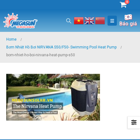
0
Báo giá
Home
Bơm Nhiệt Hồ Bơi NIRVANA S50/F50- Swimming Pool Heat Pump
bom-nhiet-ho-boi-nirvana-heat-pump-s50