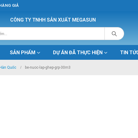
 HÀNG GIẢ
CÔNG TY TNHH SẢN XUẤT MEGASUN
SẢN PHẨM
DỰ ÁN ĐÃ THỰC HIỆN
TIN TỨ
 Hàn Quốc
be-nuoc-lap-ghep-grp-30m3