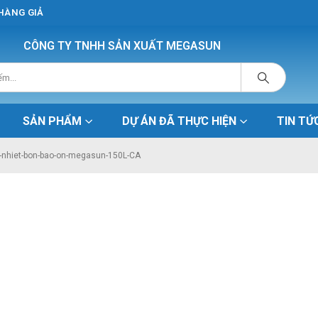
 HÀNG GIẢ
CÔNG TY TNHH SẢN XUẤT MEGASUN
SẢN PHẨM
DỰ ÁN ĐÃ THỰC HIỆN
TIN TỨ
u-nhiet-bon-bao-on-megasun-150L-CA