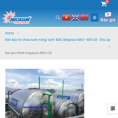
0
Báo giá
Home
Bồn bảo ôn chứa nước nóng/ lạnh 400L Megasun BBO–400-CA - Chịu áp
bon-giu-nhiet-megasun-400L-CA