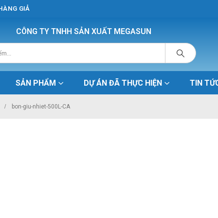
 HÀNG GIẢ
CÔNG TY TNHH SẢN XUẤT MEGASUN
SẢN PHẨM
DỰ ÁN ĐÃ THỰC HIỆN
TIN TỨ
bon-giu-nhiet-500L-CA