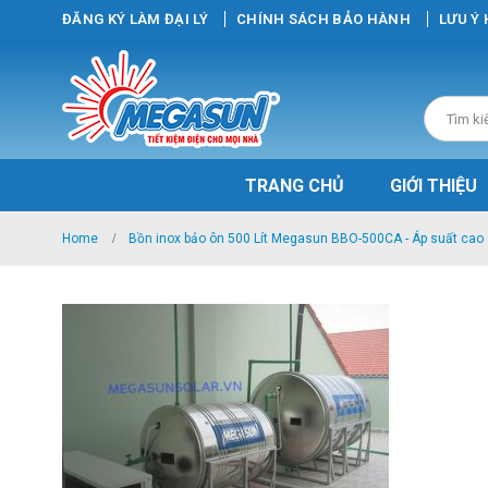
ĐĂNG KÝ LÀM ĐẠI LÝ
CHÍNH SÁCH BẢO HÀNH
LƯU Ý
TRANG CHỦ
GIỚI THIỆU
Home
Bồn inox bảo ôn 500 Lít Megasun BBO-500CA - Áp suất cao