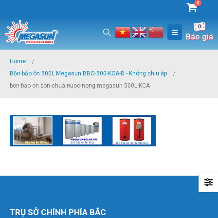
0
Báo giá
Home
Bồn bảo ôn 500L Megasun BBO-500-KCA-D - Không chịu áp
bon-bao-on-bon-chua-nuoc-nong-megasun-500L-KCA
TRỤ SỞ CHÍNH PHÍA BẮC