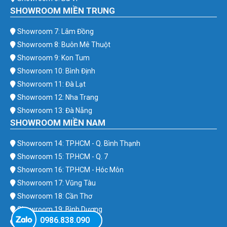
SHOWROOM MIỀN TRUNG
Showroom 7: Lâm Đồng
Showroom 8: Buôn Mê Thuột
Showroom 9: Kon Tum
Showroom 10: Bình Định
Showroom 11: Đà Lạt
Showroom 12: Nha Trang
Showroom 13: Đà Nẵng
SHOWROOM MIỀN NAM
Showroom 14: TP.HCM - Q. Bình Thạnh
Showroom 15: TP.HCM - Q. 7
Showroom 16: TP.HCM - Hóc Môn
Showroom 17: Vũng Tàu
Showroom 18: Cần Thơ
Showroom 19: Bình Dương
0986.838.090
Showroom 20: Bình Phước