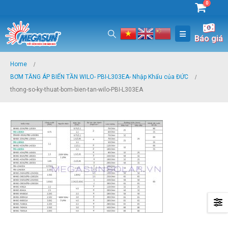
0
Báo giá
Home
BƠM TĂNG ÁP BIẾN TẦN WILO- PBI-L303EA- Nhập Khẩu của ĐỨC
thong-so-ky-thuat-bom-bien-tan-wilo-PBI-L303EA