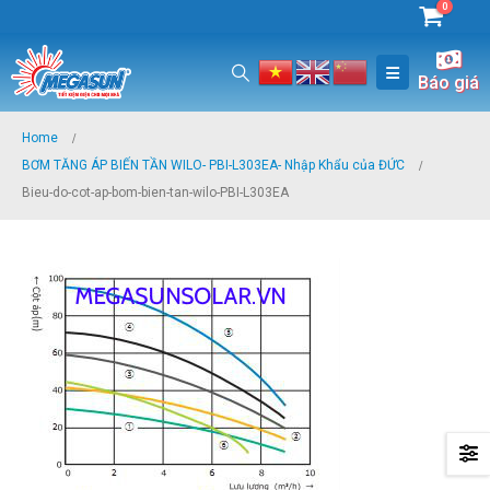
0
Báo giá
Home
BƠM TĂNG ÁP BIẾN TẦN WILO- PBI-L303EA- Nhập Khẩu của ĐỨC
Bieu-do-cot-ap-bom-bien-tan-wilo-PBI-L303EA