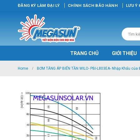
ĐĂNG KÝ LÀM ĐẠI LÝ
CHÍNH SÁCH BẢO HÀNH
LƯU Ý
TRANG CHỦ
GIỚI THIỆU
Home
BƠM TĂNG ÁP BIẾN TẦN WILO- PBI-L803EA- Nhập Khẩu của