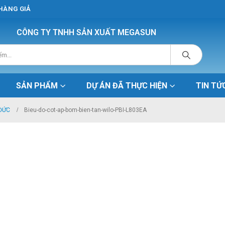
 HÀNG GIẢ
CÔNG TY TNHH SẢN XUẤT MEGASUN
SẢN PHẨM
DỰ ÁN ĐÃ THỰC HIỆN
TIN TỨ
 ĐỨC
Bieu-do-cot-ap-bom-bien-tan-wilo-PBI-L803EA