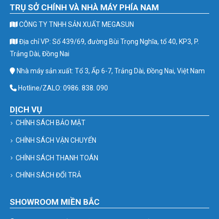
TRỤ SỞ CHÍNH VÀ NHÀ MÁY PHÍA NAM
CÔNG TY TNHH SẢN XUẤT MEGASUN
Địa chỉ VP: Số 439/69, đường Bùi Trọng Nghĩa, tổ 40, KP3, P.
Trảng Dài, Đồng Nai
Nhà máy sản xuất: Tổ 3, Ấp 6-7, Trảng Dài, Đồng Nai, Việt Nam
Hotline/ZALO: 0986. 838. 090
DỊCH VỤ
CHÍNH SÁCH BẢO MẬT
CHÍNH SÁCH VẬN CHUYỂN
CHÍNH SÁCH THANH TOÁN
CHÍNH SÁCH ĐỔI TRẢ
SHOWROOM MIỀN BẮC