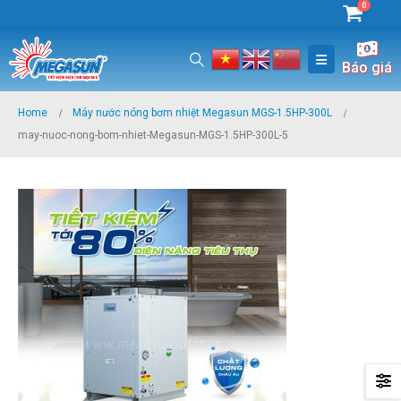
0
Báo giá
Home
Máy nước nóng bơm nhiệt Megasun MGS-1.5HP-300L
may-nuoc-nong-bom-nhiet-Megasun-MGS-1.5HP-300L-5