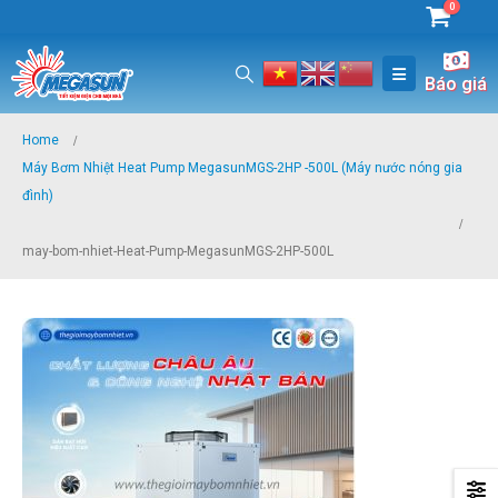
0
Báo giá
Home
Máy Bơm Nhiệt Heat Pump MegasunMGS-2HP -500L (Máy nước nóng gia
đình)
may-bom-nhiet-Heat-Pump-MegasunMGS-2HP-500L