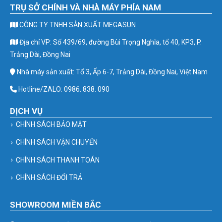
TRỤ SỞ CHÍNH VÀ NHÀ MÁY PHÍA NAM
CÔNG TY TNHH SẢN XUẤT MEGASUN
Địa chỉ VP: Số 439/69, đường Bùi Trọng Nghĩa, tổ 40, KP3, P.
Trảng Dài, Đồng Nai
Nhà máy sản xuất: Tổ 3, Ấp 6-7, Trảng Dài, Đồng Nai, Việt Nam
Hotline/ZALO: 0986. 838. 090
DỊCH VỤ
CHÍNH SÁCH BẢO MẬT
CHÍNH SÁCH VẬN CHUYỂN
CHÍNH SÁCH THANH TOÁN
CHÍNH SÁCH ĐỔI TRẢ
SHOWROOM MIỀN BẮC