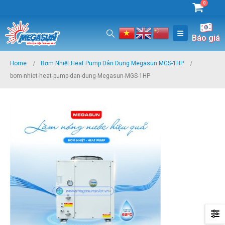
0
Báo giá
Home
Bơm Nhiệt Heat Pump Dân Dụng Megasun MGS-1HP
bom-nhiet-heat-pump-dan-dung-Megasun-MGS-1HP