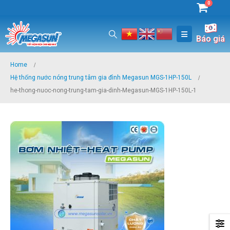
0
Báo giá
Home
Hệ thống nước nóng trung tâm gia đình Megasun MGS-1HP-150L
he-thong-nuoc-nong-trung-tam-gia-dinh-Megasun-MGS-1HP-150L-1