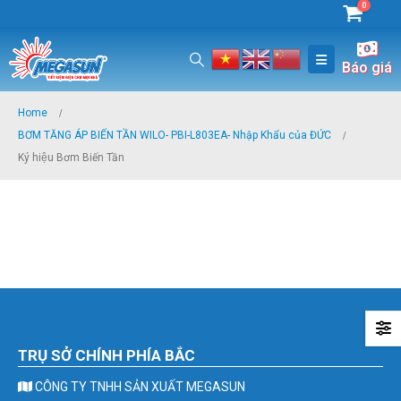
0
Báo giá
Home
BƠM TĂNG ÁP BIẾN TẦN WILO- PBI-L803EA- Nhập Khẩu của ĐỨC
Ký hiệu Bơm Biến Tần
TRỤ SỞ CHÍNH PHÍA BẮC
CÔNG TY TNHH SẢN XUẤT MEGASUN