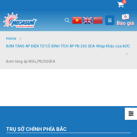
0
Báo giá
Home
BƠM TĂNG ÁP ĐIỆN TỬ CÓ BÌNH TÍCH ÁP PB-250 SEA- Nhập Khẩu của ĐỨC
Bơm tăng áp Wilo_PB250SEA
TRỤ SỞ CHÍNH PHÍA BẮC