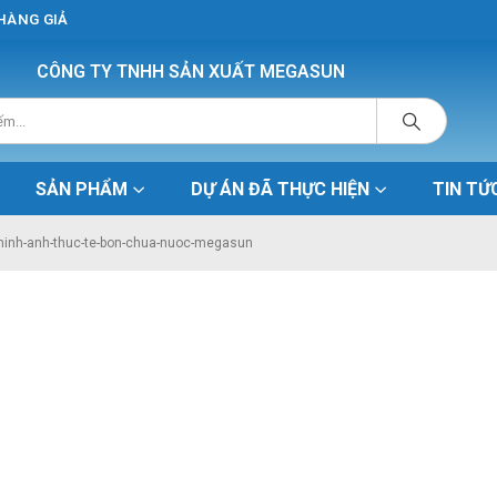
 HÀNG GIẢ
CÔNG TY TNHH SẢN XUẤT MEGASUN
SẢN PHẨM
DỰ ÁN ĐÃ THỰC HIỆN
TIN TỨ
hinh-anh-thuc-te-bon-chua-nuoc-megasun