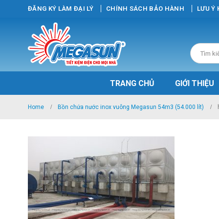
ĐĂNG KÝ LÀM ĐẠI LÝ
CHÍNH SÁCH BẢO HÀNH
LƯU Ý
TRANG CHỦ
GIỚI THIỆU
Home
Bồn chứa nước inox vuông Megasun 54m3 (54.000 lít)