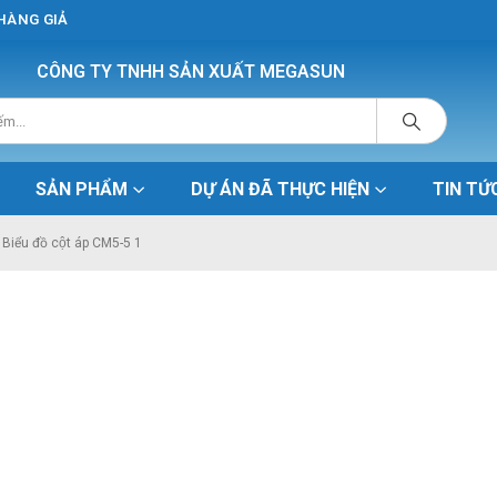
 HÀNG GIẢ
CÔNG TY TNHH SẢN XUẤT MEGASUN
SẢN PHẨM
DỰ ÁN ĐÃ THỰC HIỆN
TIN TỨ
Biểu đồ cột áp CM5-5 1