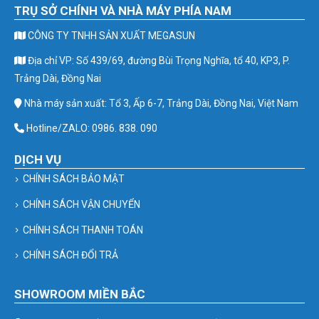
TRỤ SỞ CHÍNH VÀ NHÀ MÁY PHÍA NAM
CÔNG TY TNHH SẢN XUẤT MEGASUN
Địa chỉ VP: Số 439/69, đường Bùi Trọng Nghĩa, tổ 40, KP3, P.
Trảng Dài, Đồng Nai
Nhà máy sản xuất: Tổ 3, Ấp 6-7, Trảng Dài, Đồng Nai, Việt Nam
Hotline/ZALO: 0986. 838. 090
DỊCH VỤ
CHÍNH SÁCH BẢO MẬT
CHÍNH SÁCH VẬN CHUYỂN
CHÍNH SÁCH THANH TOÁN
CHÍNH SÁCH ĐỔI TRẢ
SHOWROOM MIỀN BẮC