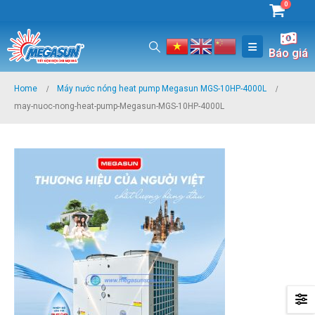
0
Báo giá
Home
Máy nước nóng heat pump Megasun MGS-10HP-4000L
may-nuoc-nong-heat-pump-Megasun-MGS-10HP-4000L