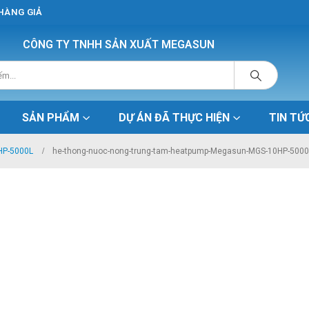
 HÀNG GIẢ
CÔNG TY TNHH SẢN XUẤT MEGASUN
SẢN PHẨM
DỰ ÁN ĐÃ THỰC HIỆN
TIN TỨ
HP-5000L
he-thong-nuoc-nong-trung-tam-heatpump-Megasun-MGS-10HP-5000