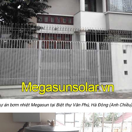
ự án bơm nhiệt Megasun tại Biệt thự Văn Phú, Hà Đông (Anh Chiều)