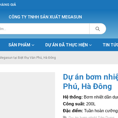
 HÀNG GIẢ
CÔNG TY TNHH SẢN XUẤT MEGASUN
SẢN PHẨM
DỰ ÁN ĐÃ THỰC HIỆN
TIN TỨ
Megasun tại Biệt thự Văn Phú, Hà Đông
Dự án bơm nhiệ
Phú, Hà Đông
Hệ thống:
Bơm nhiệt dân d
Công suất:
200L
Đặc điểm:
Tuần hoàn cưỡng 
Dự án bơm nhiệt Dân Dụng