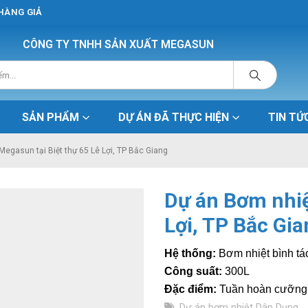
 HÀNG GIẢ
CÔNG TY TNHH SẢN XUẤT MEGASUN
SẢN PHẨM
DỰ ÁN ĐÃ THỰC HIỆN
TIN TỨ
Megasun tại Biệt thự 65 Lê Lợi, TP Bắc Giang
Dự án Bơm nhiệ
Lợi, TP Bắc Gi
Hệ thống:
Bơm nhiệt bình t
Công suất:
300L
Đặc điểm:
Tuần hoàn cưỡng 
Dự án bơm nhiệt Dân Dụng