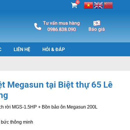
0
Tư vấn mua hàng
Báo giá
0986.838.090
C
LIÊN HỆ
HỎI & ĐÁP
t Megasun tại Biệt thự 65 Lê
ang
ách rời MGS-1.5HP + Bồn bảo ôn Megasun 200L
bức thông minh