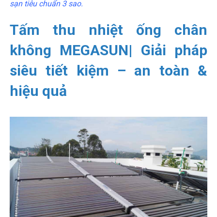
sạn tiêu chuẩn 3 sao.
Tấm thu nhiệt ống chân
không MEGASUN| Giải pháp
siêu tiết kiệm – an toàn &
hiệu quả