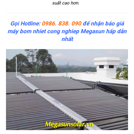
suất cao hơn.
Gọi Hotline:
0986. 838. 090
để nhận báo giá
máy bom nhiet cong nghiep Megasun hấp dẫn
nhất