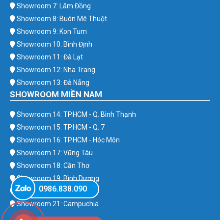
Showroom 7: Lâm Đồng
Showroom 8: Buôn Mê Thuột
Showroom 9: Kon Tum
Showroom 10: Bình Định
Showroom 11: Đà Lạt
Showroom 12: Nha Trang
Showroom 13: Đà Nẵng
SHOWROOM MIỀN NAM
Showroom 14: TP.HCM - Q. Bình Thạnh
Showroom 15: TP.HCM - Q. 7
Showroom 16: TP.HCM - Hóc Môn
Showroom 17: Vũng Tàu
Showroom 18: Cần Thơ
Showroom 19: Bình Dương
0986.838.090
Showroom 20: Bình Phước
Showroom 21: Campuchia