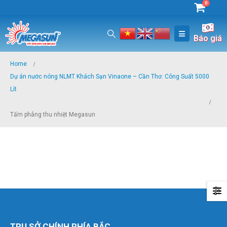
0
Báo giá
Home
Dự án nước nóng NLMT Khách Sạn Vinaone – Cần Thơ: Công Suất 5000
Lít
Tấm phẳng thu nhiệt Megasun
TRỤ SỞ CHÍNH PHÍA BẮC