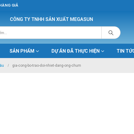
 HÀNG GIẢ
CÔNG TY TNHH SẢN XUẤT MEGASUN
SẢN PHẨM
DỰ ÁN ĐÃ THỰC HIỆN
TIN TỨ
cầu
gia-cong-bo-trao-doi-nhiet-dang-ong-chum