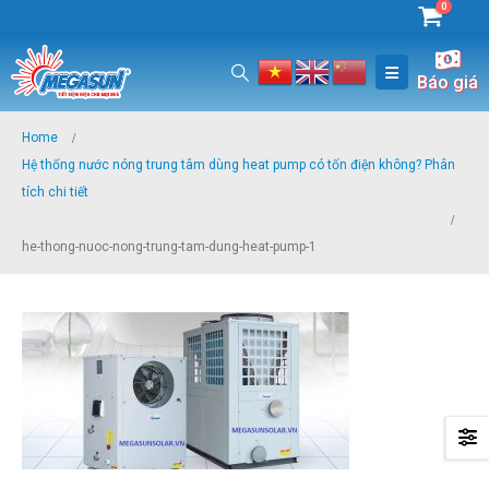
0
Báo giá
Home
Hệ thống nước nóng trung tâm dùng heat pump có tốn điện không? Phân
tích chi tiết
he-thong-nuoc-nong-trung-tam-dung-heat-pump-1