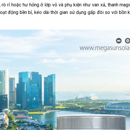
, rò rỉ hoặc hư hỏng ở lớp vỏ và phụ kiện như van xả, thanh mag
hoạt động bền bỉ, kéo dài thời gian sử dụng gấp đôi so với bồn