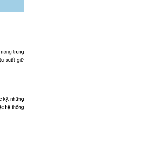
 nóng trung
ệu suất giữ
c kỹ, những
ệc hệ thống