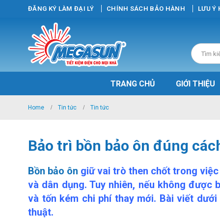
ĐĂNG KÝ LÀM ĐẠI LÝ
CHÍNH SÁCH BẢO HÀNH
LƯU Ý
TRANG CHỦ
GIỚI THIỆU
Home
Tin tức
Tin tức
Bảo trì bồn bảo ôn đúng cách
Bồn bảo ôn
giữ vai trò then chốt trong việ
và dân dụng. Tuy nhiên, nếu không được bả
và tốn kém chi phí thay mới. Bài viết dướ
thuật.