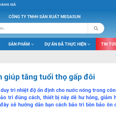
 HÀNG GIẢ
CÔNG TY TNHH SẢN XUẤT MEGASUN
SẢN PHẨM
DỰ ÁN ĐÃ THỰC HIỆN
TIN TỨ
 giúp tăng tuổi thọ gấp đôi
c duy trì nhiệt độ ổn định cho nước nóng trong cô
o trì đúng cách, thiết bị này dễ hư hỏng, giảm 
i đây sẽ hướng dẫn bạn cách bảo trì bồn bảo ôn 