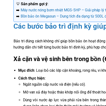
💡
Sản phẩm gợi ý:
➡️
Máy nước nóng bơm nhiệt MGS-5HP – Giải pháp lý t
➡️
Bồn bảo ôn Megasun – Dung tích đa dạng từ 500L 
Các bước bảo trì định kỳ giú
Bảo trì đúng cách không chỉ giúp bồn bảo ôn hoạt động h
hướng dẫn chi tiết từng bước bảo trì định kỳ, phù hợp c
Xả cặn và vệ sinh bên trong bồn (
Mục đích
: Loại bỏ các lớp cặn khoáng, rong rêu, vi k
Cách thực hiện:
Ngắt nguồn cấp nước và điện (nếu có).
Mở van xả đáy hoặc tháo khớp nối ống để thoát ho
Dùng vòi nước áp lực vừa phải rửa bên trong thà