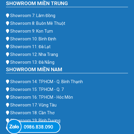
SHOWROOM MIỀN TRUNG
Showroom 7: Lâm Đồng
Showroom 8: Buôn Mê Thuột
Showroom 9: Kon Tum
Showroom 10: Bình Định
Showroom 11: Đà Lạt
Showroom 12: Nha Trang
Showroom 13: Đà Nẵng
SHOWROOM MIỀN NAM
Showroom 14: TP.HCM - Q. Bình Thạnh
Showroom 15: TP.HCM - Q. 7
Showroom 16: TP.HCM - Hóc Môn
Showroom 17: Vũng Tàu
Showroom 18: Cần Thơ
Showroom 19: Bình Dương
0986.838.090
Showroom 20: Bình Phước