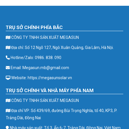
TRỤ SỞ CHÍNH PHÍA BẮC
CÔNG TY TNHH SẢN XUẤT MEGASUN
Địa chỉ: Số 12 Ngõ 127, Ngô Xuân Quảng, Gia Lâm, Hà Nội.
Hotline/Zalo: 0986. 838. 090
Email: Megasun.mb@gmail.com
Website: https://megasunsolar.vn
TRỤ SỞ CHÍNH VÀ NHÀ MÁY PHÍA NAM
CÔNG TY TNHH SẢN XUẤT MEGASUN
Địa chỉ VP: Số 439/69, đường Bùi Trọng Nghĩa, tổ 40, KP3, P.
Trảng Dài, Đồng Nai
Nhà máy sản xuất: Tổ 3, Ấp 6-7, Trảng Dài, Đồng Nai, Việt Nam