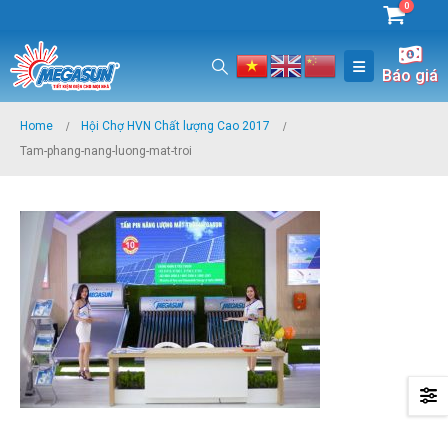
0
Báo giá
Home
Hội Chợ HVN Chất lượng Cao 2017
Tam-phang-nang-luong-mat-troi