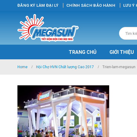
ĐĂNG KÝ LÀM ĐẠI LÝ
CHÍNH SÁCH BẢO HÀNH
LƯU Ý
TRANG CHỦ
GIỚI THIỆU
Home
Hội Chợ HVN Chất lượng Cao 2017
Trien-lam-megasun