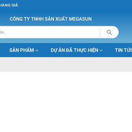
 HÀNG GIẢ
CÔNG TY TNHH SẢN XUẤT MEGASUN
SẢN PHẨM
DỰ ÁN ĐÃ THỰC HIỆN
TIN TỨ