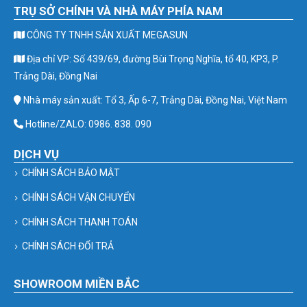
TRỤ SỞ CHÍNH VÀ NHÀ MÁY PHÍA NAM
CÔNG TY TNHH SẢN XUẤT MEGASUN
Địa chỉ VP: Số 439/69, đường Bùi Trọng Nghĩa, tổ 40, KP3, P.
Trảng Dài, Đồng Nai
Nhà máy sản xuất: Tổ 3, Ấp 6-7, Trảng Dài, Đồng Nai, Việt Nam
Hotline/ZALO: 0986. 838. 090
DỊCH VỤ
CHÍNH SÁCH BẢO MẬT
CHÍNH SÁCH VẬN CHUYỂN
CHÍNH SÁCH THANH TOÁN
CHÍNH SÁCH ĐỔI TRẢ
SHOWROOM MIỀN BẮC