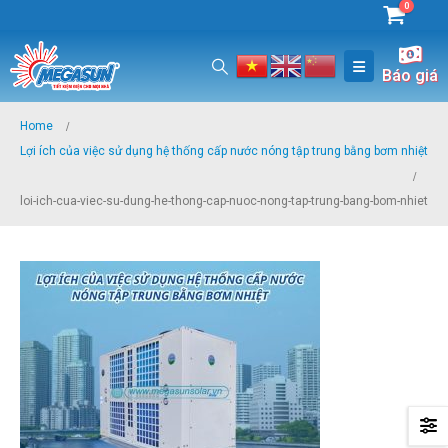
0
Báo giá
Home
Lợi ích của việc sử dụng hệ thống cấp nước nóng tập trung bằng bơm nhiệt
loi-ich-cua-viec-su-dung-he-thong-cap-nuoc-nong-tap-trung-bang-bom-nhiet