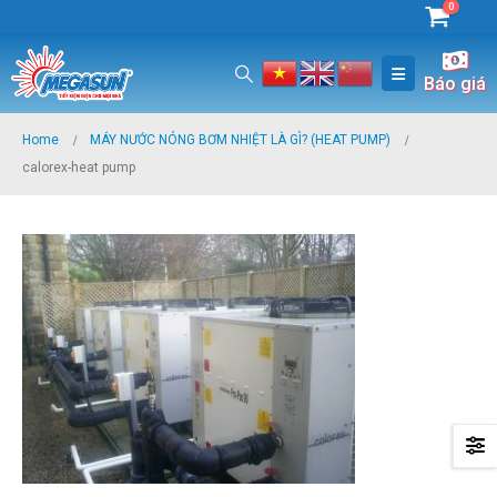
0
Báo giá
Home
MÁY NƯỚC NÓNG BƠM NHIỆT LÀ GÌ? (HEAT PUMP)
calorex-heat pump