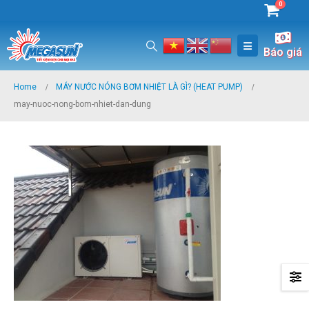
0
Báo giá
Home
MÁY NƯỚC NÓNG BƠM NHIỆT LÀ GÌ? (HEAT PUMP)
may-nuoc-nong-bom-nhiet-dan-dung