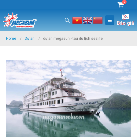
0
Báo giá
Home
Dự án
dự án megasun - tàu du lịch sealife