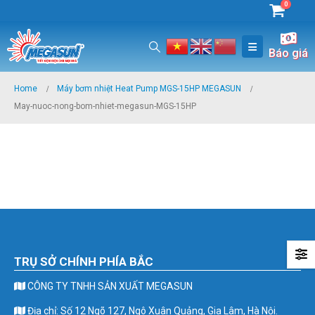
0
Báo giá
Home
Máy bơm nhiệt Heat Pump MGS-15HP MEGASUN
May-nuoc-nong-bom-nhiet-megasun-MGS-15HP
TRỤ SỞ CHÍNH PHÍA BẮC
CÔNG TY TNHH SẢN XUẤT MEGASUN
Địa chỉ: Số 12 Ngõ 127, Ngô Xuân Quảng, Gia Lâm, Hà Nội.