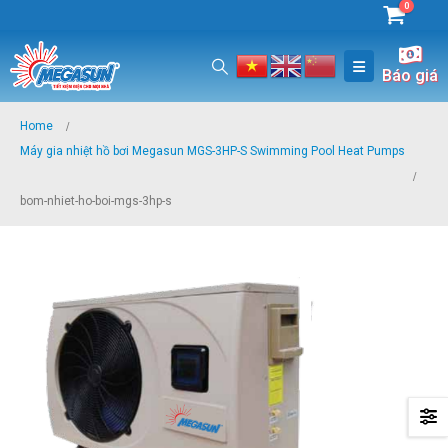
0
Báo giá
Home
Máy gia nhiệt hồ bơi Megasun MGS-3HP-S Swimming Pool Heat Pumps
bom-nhiet-ho-boi-mgs-3hp-s