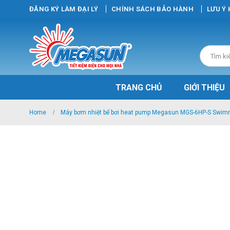
ĐĂNG KÝ LÀM ĐẠI LÝ
CHÍNH SÁCH BẢO HÀNH
LƯU Ý
TRANG CHỦ
GIỚI THIỆU
Home
Máy bơm nhiệt bể bơi heat pump Megasun MGS-6HP-S Swim