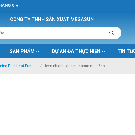
 HÀNG GIẢ
CÔNG TY TNHH SẢN XUẤT MEGASUN
SẢN PHẨM
DỰ ÁN ĐÃ THỰC HIỆN
TIN TỨ
ming Pool Heat Pumps
bom-nhiet-ho-boi-megasun-mgs-6hp-s