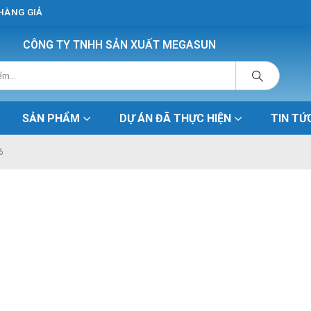
 HÀNG GIẢ
CÔNG TY TNHH SẢN XUẤT MEGASUN
SẢN PHẨM
DỰ ÁN ĐÃ THỰC HIỆN
TIN TỨ
6