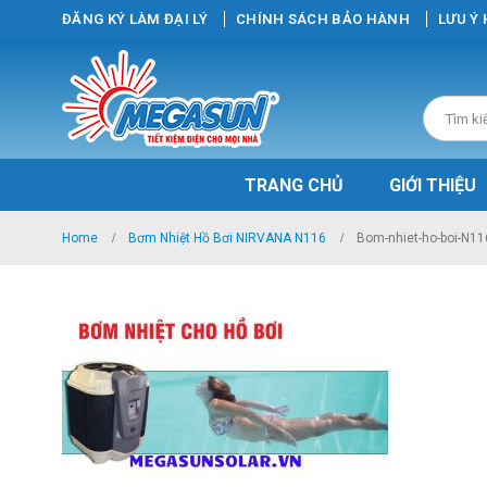
ĐĂNG KÝ LÀM ĐẠI LÝ
CHÍNH SÁCH BẢO HÀNH
LƯU Ý
TRANG CHỦ
GIỚI THIỆU
Home
Bơm Nhiệt Hồ Bơi NIRVANA N116
Bom-nhiet-ho-boi-N11