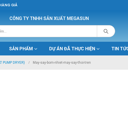
 HÀNG GIẢ
CÔNG TY TNHH SẢN XUẤT MEGASUN
SẢN PHẨM
DỰ ÁN ĐÃ THỰC HIỆN
TIN TỨ
AT PUMP DRYER)
May-say-bom-nhiet-may-say-thoi-tren