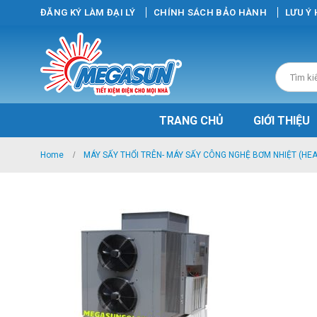
ĐĂNG KÝ LÀM ĐẠI LÝ
CHÍNH SÁCH BẢO HÀNH
LƯU Ý
TRANG CHỦ
GIỚI THIỆU
Home
MÁY SẤY THỔI TRÊN- MÁY SẤY CÔNG NGHỆ BƠM NHIỆT (HE