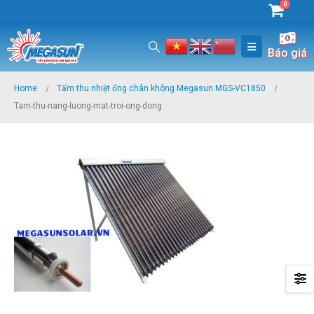
0
Báo giá
Home
Tấm thu nhiệt ống chân không Megasun MGS-VC1850
Tam-thu-nang-luong-mat-troi-ong-dong