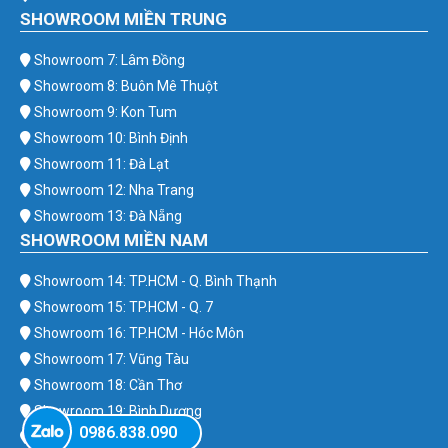
SHOWROOM MIỀN TRUNG
Showroom 7: Lâm Đồng
Showroom 8: Buôn Mê Thuột
Showroom 9: Kon Tum
Showroom 10: Bình Định
Showroom 11: Đà Lạt
Showroom 12: Nha Trang
Showroom 13: Đà Nẵng
SHOWROOM MIỀN NAM
Showroom 14: TP.HCM - Q. Bình Thạnh
Showroom 15: TP.HCM - Q. 7
Showroom 16: TP.HCM - Hóc Môn
Showroom 17: Vũng Tàu
Showroom 18: Cần Thơ
Showroom 19: Bình Dương
0986.838.090
Showroom 20: Bình Phước