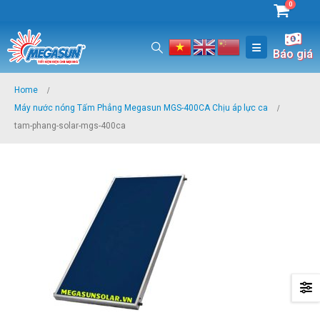
0
Báo giá
Home
Máy nước nóng Tấm Phẳng Megasun MGS-400CA Chịu áp lực ca
tam-phang-solar-mgs-400ca