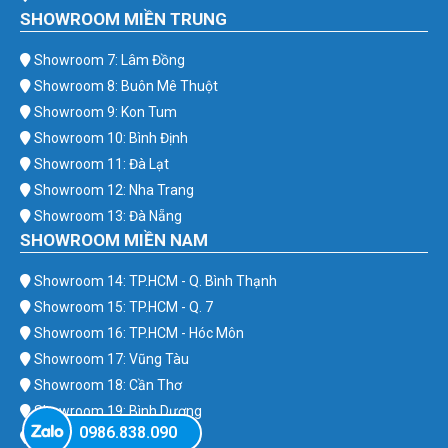
SHOWROOM MIỀN TRUNG
Showroom 7: Lâm Đồng
Showroom 8: Buôn Mê Thuột
Showroom 9: Kon Tum
Showroom 10: Bình Định
Showroom 11: Đà Lạt
Showroom 12: Nha Trang
Showroom 13: Đà Nẵng
SHOWROOM MIỀN NAM
Showroom 14: TP.HCM - Q. Bình Thạnh
Showroom 15: TP.HCM - Q. 7
Showroom 16: TP.HCM - Hóc Môn
Showroom 17: Vũng Tàu
Showroom 18: Cần Thơ
Showroom 19: Bình Dương
0986.838.090
Showroom 20: Bình Phước