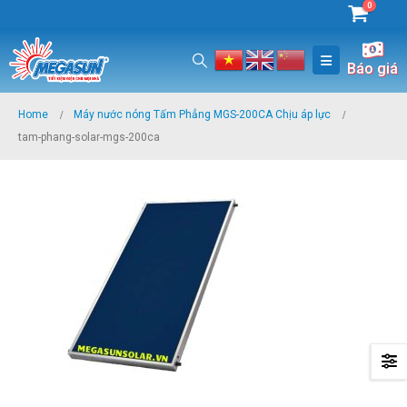
0
Báo giá
Home
Máy nước nóng Tấm Phẳng MGS-200CA Chịu áp lực
tam-phang-solar-mgs-200ca